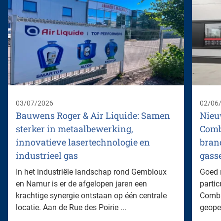
03/07/2026
02/06
Bauwens Roger & Air Liquide: Samen
Nieu
sterker in metaalbewerking,
Comb
innovatieve lasertechnologie en
bran
industrieel gas
gass
In het industriële landschap rond Gembloux
Goed 
en Namur is er de afgelopen jaren een
parti
krachtige synergie ontstaan op één centrale
Combu
locatie. Aan de Rue des Poirie ...
geope
...