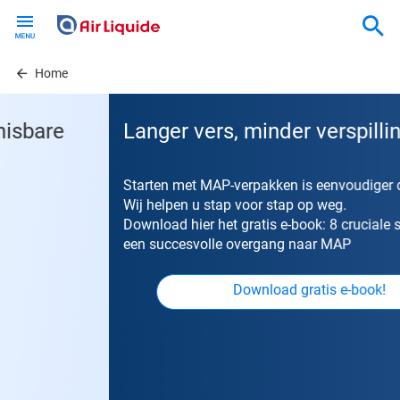
Skip
to
main
content
Home
Langer vers, minder verspilling!
Starten met MAP-verpakken is eenvoudiger dan u denkt.
Wij helpen u stap voor stap op weg.
Download hier het gratis e-book: 8 cruciale stappen voor
een succesvolle overgang naar MAP
Download gratis e-book!