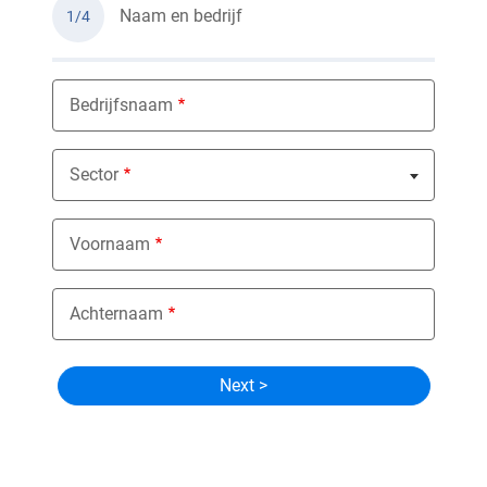
Naam en bedrijf
1/4
Bedrijfsnaam
Sector
Nothing selected
Voornaam
Achternaam