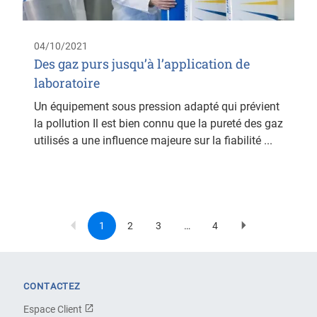
04/10/2021
Des gaz purs jusqu’à l’application de
laboratoire
Un équipement sous pression adapté qui prévient
la pollution Il est bien connu que la pureté des gaz
utilisés a une influence majeure sur la fiabilité ...
1
2
3
…
4
Current
Page
Page
Last
Next
Pagination
page
page
page
CONTACTEZ
Espace Client