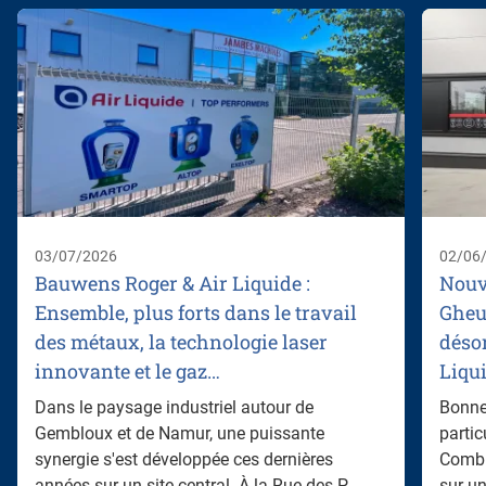
03/07/2026
02/06
Bauwens Roger & Air Liquide :
Nouv
Ensemble, plus forts dans le travail
Gheu
des métaux, la technologie laser
désor
innovante et le gaz…
Liqu
Dans le paysage industriel autour de
Bonne 
Gembloux et de Namur, une puissante
partic
synergie s'est développée ces dernières
Combu
années sur un site central. À la Rue des P ...
sur un