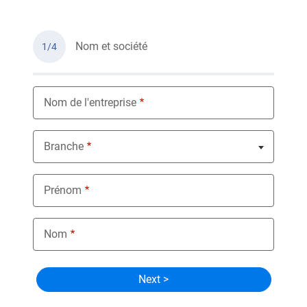
Nom et société
1/4
Nom de l'entreprise
Branche
Nothing selected
Prénom
Nom