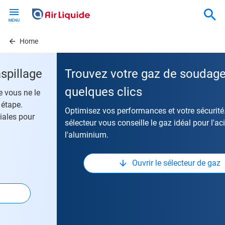
Skip
to
main
content
Home
Trouvez votre gaz de soudage idéal en
quelques clics
Optimisez vos performances et votre sécurité. Notre
sélecteur vous conseille le gaz idéal pour l'acier, l'inox ou
l'aluminium.
Ouvrir le sélecteur de gaz