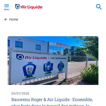
Skip
to
main
content
Home
03/07/2026
Bauwens Roger & Air Liquide : Ensemble,
plus forts dans le travail des métaux, la