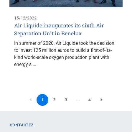
15/12/2022
Air Liquide inaugurates its sixth Air
Separation Unit in Benelux
In summer of 2020, Air Liquide took the decision
to invest 125 million euros to build a first-of-its-
kind world-scale oxygen production plant with
energy s ...
1
2
3
…
4
Current
Page
Page
Last
Next
Pagination
page
page
page
CONTACTEZ