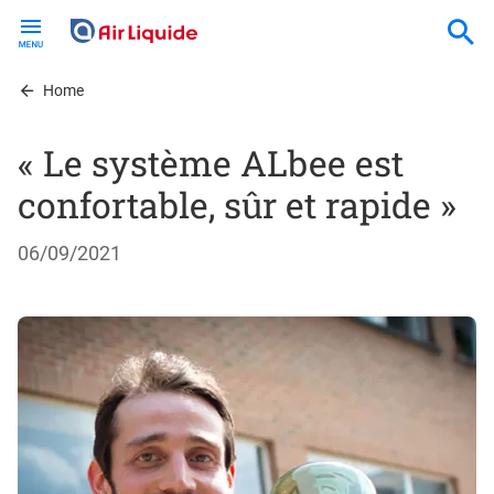
Skip
to
main
content
Home
« Le système ALbee est
confortable, sûr et rapide »
06/09/2021