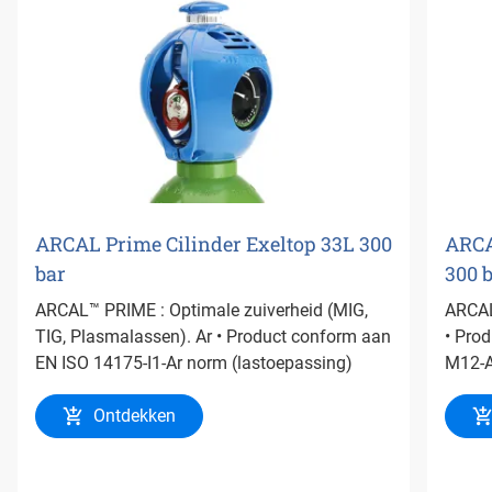
ARCAL Prime Cilinder Exeltop 33L 300
ARCA
bar
300 
ARCAL™ PRIME : Optimale zuiverheid (MIG,
ARCAL
TIG, Plasmalassen). Ar • Product conform aan
• Pro
EN ISO 14175-I1-Ar norm (lastoepassing)
M12-A
Ontdekken