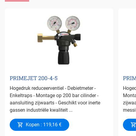
PRIMEJET 200-4-5
PRIM
Hogedruk reduceerventiel - Debietmeter -
Hogedr
Enkeltraps - Montage op 200 bar cilinder -
Montag
aansluiting zijwaarts - Geschikt voor inerte
zijwaa
gassen industriële kwaliteit ...
messin
Kopen : 119,16 €