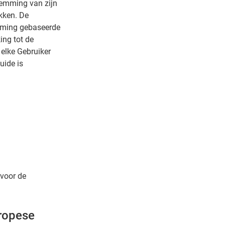
temming van zijn
ekken. De
emming gebaseerde
ing tot de
 elke Gebruiker
uide is
 voor de
ropese