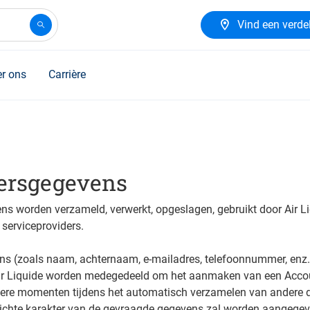
Vind een verde
r ons
Carrière
ersgegevens
s worden verzameld, verwerkt, opgeslagen, gebruikt door Air L
serviceproviders.
s (zoals naam, achternaam, e-mailadres, telefoonnummer, enz.
ir Liquide worden medegedeeld om het aanmaken van een Accou
ere momenten tijdens het automatisch verzamelen van andere d
lichte karakter van de gevraagde gegevens zal worden aangegeve