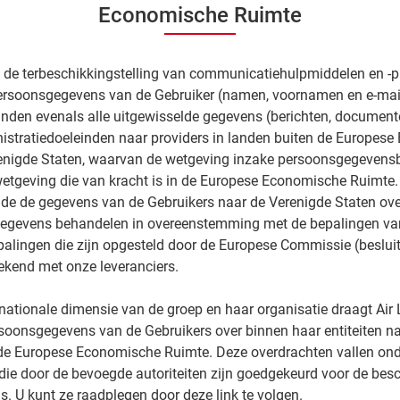
Economische Ruimte
de terbeschikkingstelling van communicatiehulpmiddelen en -p
ersoonsgegevens van de Gebruiker (namen, voornamen en e-mai
einden evenals alle uitgewisselde gegevens (berichten, documente
nistratiedoeleinden naar providers in landen buiten de Europes
renigde Staten, waarvan de wetgeving inzake persoonsgegeven
wetgeving die van kracht is in de Europese Economische Ruimte.
de de gegevens van de Gebruikers naar de Verenigde Staten ove
egevens behandelen in overeenstemming met de bepalingen va
alingen die zijn opgesteld door de Europese Commissie (beslui
tekend met onze leveranciers.
ationale dimensie van de groep en haar organisatie draagt ​​Air 
soonsgegevens van de Gebruikers over binnen haar entiteiten na
n de Europese Economische Ruimte. Deze overdrachten vallen ond
die door de bevoegde autoriteiten zijn goedgekeurd voor de be
 U kunt ze raadplegen door deze link te volgen.