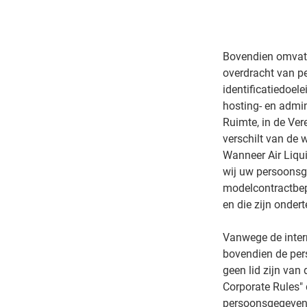
Bovendien omvat 
overdracht van p
identificatiedoel
hosting- en admi
Ruimte, in de Ve
verschilt van de 
Wanneer Air Liqui
wij uw persoonsg
modelcontractbep
en die zijn onder
Vanwege de intern
bovendien de per
geen lid zijn va
Corporate Rules" 
persoonsgegevens.