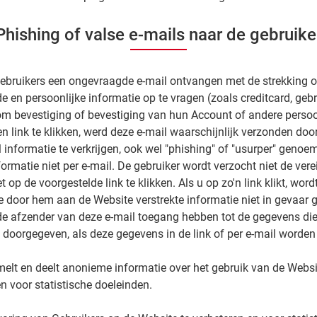
Phishing of valse e-mails naar de gebruike
 Gebruikers een ongevraagde e-mail ontvangen met de strekking 
ide en persoonlijke informatie op te vragen (zoals creditcard, ge
m bevestiging of bevestiging van hun Account of andere persoon
n link te klikken, werd deze e-mail waarschijnlijk verzonden doo
l informatie te verkrijgen, ook wel "phishing" of "usurper" genoem
informatie niet per e-mail. De gebruiker wordt verzocht niet de vere
t op de voorgestelde link te klikken. Als u op zo'n link klikt, wor
e door hem aan de Website verstrekte informatie niet in gevaar 
de afzender van deze e-mail toegang hebben tot de gegevens die
doorgegeven, als deze gegevens in de link of per e-mail worden 
melt en deelt anonieme informatie over het gebruik van de Websi
n voor statistische doeleinden.