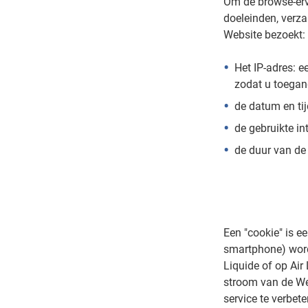
Om de browse-erva
doeleinden, verz
Website bezoekt:
Het IP-adres: e
zodat u toegang
de datum en ti
de gebruikte in
de duur van de 
Een "cookie" is e
smartphone) word
Liquide of op Air
stroom van de Web
service te verbete