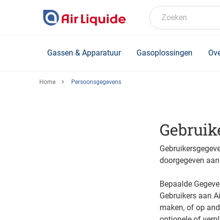
Skip
to
Zoeken
main
content
Gassen & Apparatuur
Gasoplossingen
Ove
Home
Persoonsgegevens
Gebruik
Gebruikersgegeven
doorgegeven aan 
Bepaalde Gegeven
Gebruikers aan A
maken, of op and
optionele of verp