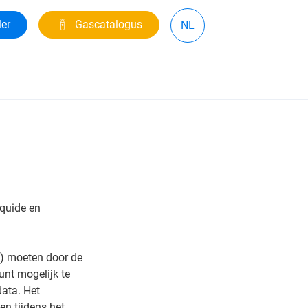
ler
Gascatalogus
NL
iquide en
) moeten door de
nt mogelijk te
ata. Het
n tijdens het