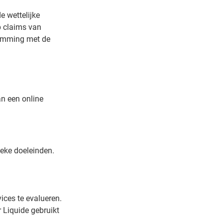
 wettelijke
p claims van
temming met de
an een online
ieke doeleinden.
ices te evalueren.
r Liquide gebruikt