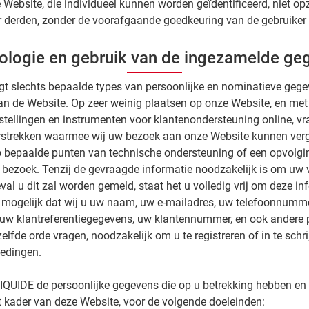
Website, die individueel kunnen worden geïdentificeerd, niet opze
 derden, zonder de voorafgaande goedkeuring van de gebruiker 
ologie en gebruik van de ingezamelde ge
t slechts bepaalde types van persoonlijke en nominatieve gege
an de Website. Op zeer weinig plaatsen op onze Website, en me
stellingen en instrumenten voor klantenondersteuning online, v
verstrekken waarmee wij uw bezoek aan onze Website kunnen ver
 bepaalde punten van technische ondersteuning of een opvolg
bezoek. Tenzij de gevraagde informatie noodzakelijk is om uw v
val u dit zal worden gemeld, staat het u volledig vrij om deze in
s mogelijk dat wij u uw naam, uw e-mailadres, uw telefoonnumme
, uw klantreferentiegegevens, uw klantennummer, en ook andere 
lfde orde vragen, noodzakelijk om u te registreren of in te schr
iedingen.
LIQUIDE de persoonlijke gegevens die op u betrekking hebben en
 kader van deze Website, voor de volgende doeleinden: