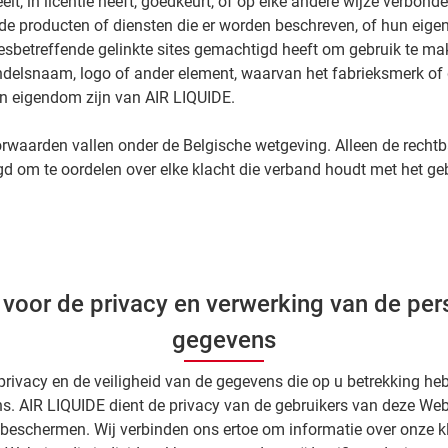
lt, in licentie heeft, goedkeurt, of op elke andere wijze verbond
de producten of diensten die er worden beschreven, of hun eige
esbetreffende gelinkte sites gemachtigd heeft om gebruik te ma
ndelsnaam, logo of ander element, waarvan het fabrieksmerk of
en eigendom zijn van AIR LIQUIDE.
waarden vallen onder de Belgische wetgeving. Alleen de rechtba
egd om te oordelen over elke klacht die verband houdt met het ge
voor de privacy en verwerking van de per
gegevens
rivacy en de veiligheid van de gegevens die op u betrekking heb
ns. AIR LIQUIDE dient de privacy van de gebruikers van deze Web
 beschermen. Wij verbinden ons ertoe om informatie over onze k