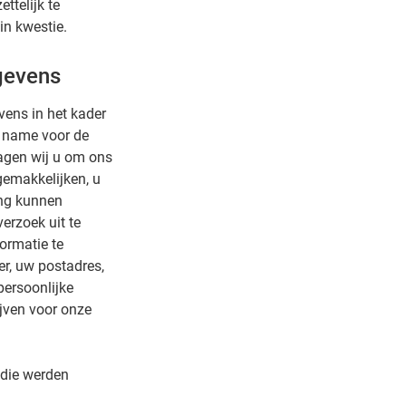
ttelijk te
in kwestie.
gevens
vens in het kader
t name voor de
ragen wij u om ons
gemakkelijken, u
ing kunnen
erzoek uit te
formatie te
r, uw postadres,
persoonlijke
ijven voor onze
 die werden