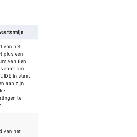
aartermijn
d van het
t plus een
m van tien
n verder om
UIDE in staat
len aan zijn
jke
htingen te
n.
d van het