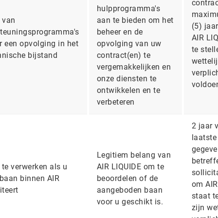
contrac
hulpprogramma's
maximu
n van
aan te bieden om het
(5) jaa
steuningsprogramma's
beheer en de
AIR LIQ
r een opvolging in het
opvolging van uw
te stel
hnische bijstand
contract(en) te
wetteli
vergemakkelijken en
verplic
onze diensten te
voldoe
ontwikkelen en te
verbeteren
2 jaar 
laatste
gegeve
Legitiem belang van
betref
e te verwerken als u
AIR LIQUIDE om te
sollici
 baan binnen AIR
beoordelen of de
om AIR
iteert
aangeboden baan
staat t
voor u geschikt is.
zijn we