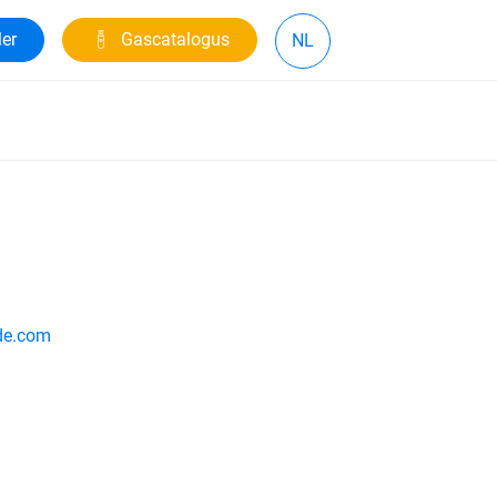
ler
Gascatalogus
NL
ide.com