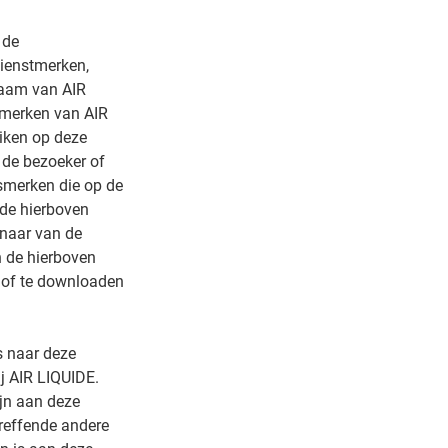
 de
dienstmerken,
naam van AIR
 merken van AIR
iken op deze
 de bezoeker of
ksmerken die op de
 de hierboven
enaar van de
n de hierboven
n of te downloaden
s naar deze
j AIR LIQUIDE.
ijn aan deze
treffende andere