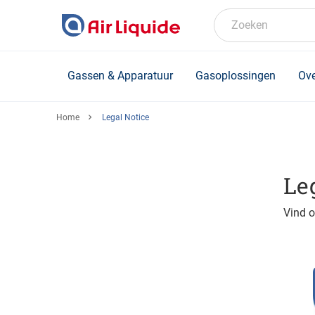
Skip
to
Zoeken
main
content
Gassen & Apparatuur
Gasoplossingen
Ove
Home
Legal Notice
Le
Vind o