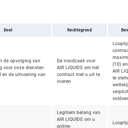
Doel
Rechtsgrond
Bew
Looptij
contrac
maximu
n de opvolging van
De noodzaak voor
(10) e
ng voor onze diensten
AIR LIQUIDE om het
AIR LIQ
 en de uitvoering van
contract met u uit te
te stel
n
voeren
wetteli
verplic
voldoe
Legitiem belang van
AIR LIQUIDE om u
Looptij
online-