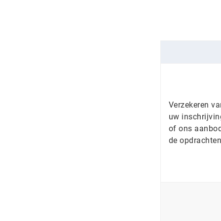
Verzekeren va
uw inschrijvi
of ons aanbod
de opdrachte