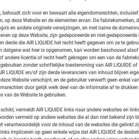
, behoudt zich voor en bewaart alle eigendomsrechten, inclusief
n, op deze Website en de elementen ervan. De fabrieksmerken, 
go's en andere originele verwijzingen, en met name de domein
even op deze Website, zijn gedeponeerde en niet-gedeponeerde
n derde die AIR LIQUIDE het recht heeft gegeven om ze te gebru
an datgene wat hier is opgenomen, kan worden beschouwd alsof
of andere licentie of recht heeft gekregen om een van de fabrie
 gebruiken zonder schriftelijke toestemming van AIR LIQUIDE of
IR LIQUIDE en/of zijn derde leveranciers van inhoud blijven eig
 deze Website verschijnt, en de gebruiker verwerft geen enkel va
srechten door gelijk welk deel van de informatie af te drukke
es van de Website te gebruiken.
schikt, vermeldt AIR LIQUIDE links naar andere websites en link
rden vermeld op andere websites die al dan niet bekend zijn bi
et verantwoordelijk voor de inhoud van de websites die gelinkt z
links impliceren op geen enkele wijze dat AIR LIQUIDE de desbe