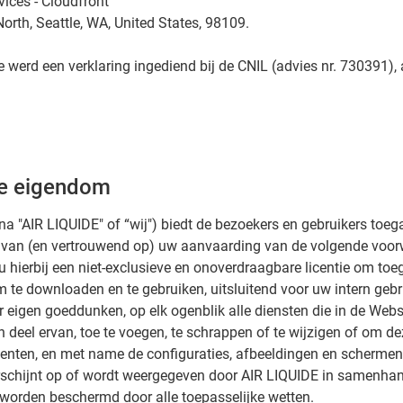
ces - Cloudfront
orth, Seattle, WA, United States, 98109.
 werd een verklaring ingediend bij de CNIL (advies nr. 730391),
le eigendom
na "AIR LIQUIDE" of “wij") biedt de bezoekers en gebruikers toeg
 van (en vertrouwend op) uw aanvaarding van de volgende voor
u hierbij een niet-exclusieve en onoverdraagbare licentie om toeg
 te downloaden en te gebruiken, uitsluitend voor uw intern gebr
r eigen goeddunken, op elk ogenblik alle diensten die in de Websi
 deel ervan, toe te voegen, te schrappen of te wijzigen of om dez
enten, en met name de configuraties, afbeeldingen en schermen,
erschijnt op of wordt weergegeven door AIR LIQUIDE in samenha
worden beschermd door alle toepasselijke wetten.