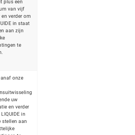
t plus een
m van vijf
r en verder om
UIDE in staat
len aan zijn
jke
htingen te
n.
vanaf onze
nsuitwisseling
fende uw
tatie en verder
 LIQUIDE in
e stellen aan
ttelijke