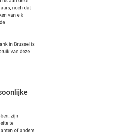
en is aan deze
naars, noch dat
ken van elk
 de
nk in Brussel is
bruik van deze
soonlijke
ben, zijn
site te
lanten of andere