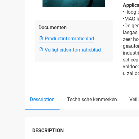
Applica
•Hoog 
•MAG l
•De ge
Documenten
lasgas
Productinformatieblad
zeer ho
geauto
Veiligheidsinformatieblad
industr
scheep
voldoen
u zal o
description
technische kenmerken
vei
DESCRIPTION