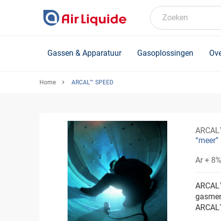
Skip
to
Zoeken
main
content
Gassen & Apparatuur
Gasoplossingen
Ove
Home
ARCAL™ SPEED
ARCAL
“meer” 
Ar + 8
ARCAL™
gasmen
ARCAL™ 