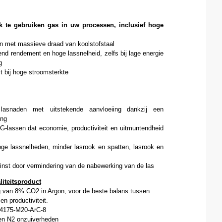
 te gebruiken gas in uw processen, inclusief hoge 
n met massieve draad van koolstofstaal
kend rendement en hoge lassnelheid, zelfs bij lage energie 
g
it bij hoge stroomsterkte
lasnaden met uitstekende aanvloeiing
dankzij een 
ing
lassen dat economie, productiviteit en uitmuntendheid 
e lassnelheden, minder lasrook en spatten, lasrook en 
inst door vermindering van de nabewerking van de las
iteitsproduct
g van 8% CO2 in Argon, voor de beste balans tussen 
en productiviteit.
 14175-M20-ArC-8
en N2 onzuiverheden