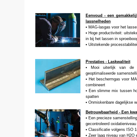
Eenvoud - een gemakkelijk
lassnelheden
• MAG-lasgas voor het lasse
• Hoge productiviteit: uitste
in bij het lassen in sproeiboo
• Uitstekende processtabilite
Prestaties - Laskwaliteit
• Mooi uiterlijk van de 
geoptimaliseerde samenstell
• Het beschermgas voor MAG-
combineert
• Een slimme mix tussen hog
spatten
• Onmiskenbare dagelijkse w
Betrouwbaarheid - Een kwal
• Een precieze samenstellin
gecontroleerd oxidatieniveau 
• Classificatie volgens ISO
• Zeer laag niveau van H2O 