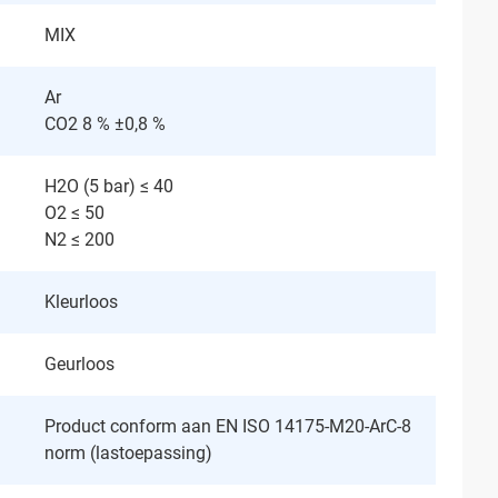
MIX
Ar
CO2 8 % ±0,8 %
H2O (5 bar) ≤ 40
O2 ≤ 50
N2 ≤ 200
Kleurloos
Geurloos
Product conform aan EN ISO 14175-M20-ArC-8
norm (lastoepassing)