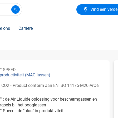
Vind een verde
r ons
Carrière
™ SPEED
productiviteit (MAG lassen)
% CO2
• Product conform aan EN ISO 14175-M20-ArC-8
 : de Air Liquide oplossing voor beschermgassen en
gsels bij het booglassen
Speed : de "plus" in produktiviteit