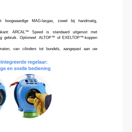
hoogwaardige MAG-lasgas, zowel bij handmatig, 
nkant: ARCAL™ Speed is standaard uitgerust met 
 gebruik. Optioneel: ALTOP™ of EXELTOP™-koppen 
rmaten, van cilinders tot bundels, aangepast aan uw 
ïntegreerde regelaar: 
ige en snelle bediening