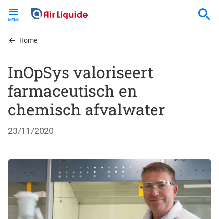
Skip
to
main
content
Home
InOpSys valoriseert
farmaceutisch en
chemisch afvalwater
23/11/2020