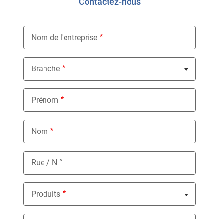
Contactez-nous
Nom de l'entreprise
Branche
Nothing selected
Prénom
Nom
Rue / N °
Produits
Nothing selected