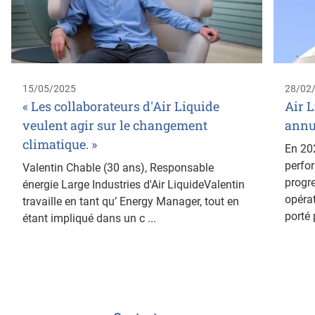
15/05/2025
28/02
« Les collaborateurs d'Air Liquide
Air L
veulent agir sur le changement
annu
climatique. »
En 202
perfor
Valentin Chable (30 ans), Responsable
progr
énergie Large Industries d'Air LiquideValentin
opérat
travaille en tant qu’ Energy Manager, tout en
porté p
étant impliqué dans un c ...