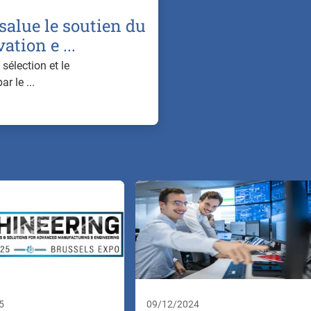
salue le soutien du
tion e ...
 sélection et le
r le ...
5
09/12/2024