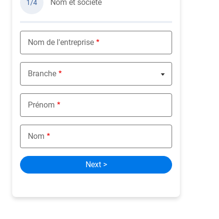
Nom et société
1/4
Nom de l'entreprise
Branche
Nothing selected
Prénom
Nom