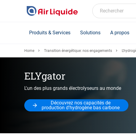
Skip
to
Rechercher
main
content
Produits & Services
Solutions
A propos
Home
Transition énergétique: nos engagements
L'hydrogè
ELYgator
L'un des plus grands électrolyseurs au monde
Découvrez nos capacités de
production d'hydrogène bas carbone