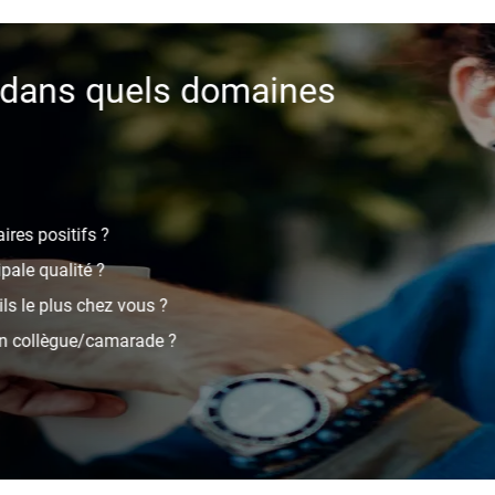
 que souhaiteriez-vous
développer davantage ?
érir ?
mais fait ?