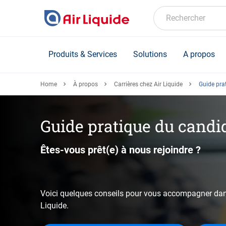
Skip
to
Rechercher
main
content
Produits & Services
Solutions
A propos
Home
À propos
Carrières chez Air Liquide
Guide pra
Guide pratique du candi
Êtes-vous prêt(e) à nous rejoindre ?
Voici quelques conseils pour vous accompagner dans
Liquide.