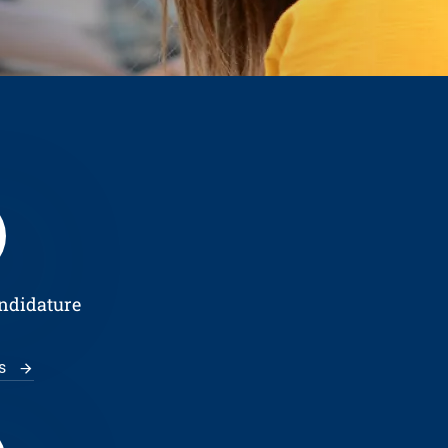
andidature
us