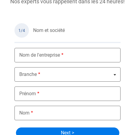
Nos experts vous rappellent dans les 24 heures!
Nom et société
1/4
Nom de l'entreprise
Branche
Nothing selected
Prénom
Nom