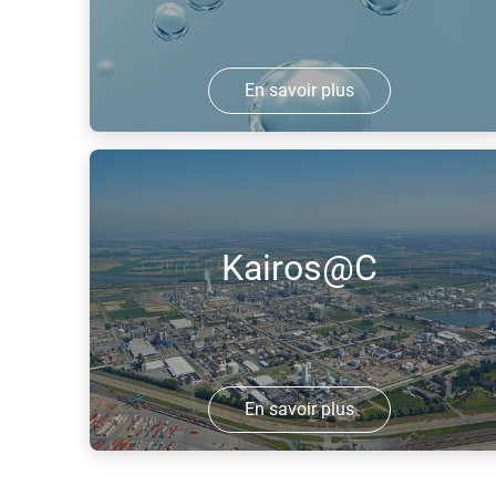
En savoir plus
Le projet ELYgator sera l'un des plus
grands électrolyseurs au monde,
produisant de l'hydrogène renouvelable
grâce à l'électricité solaire/éolienne.
Kairos@C
En savoir plus
Kairos@C vise à créer la plus grande