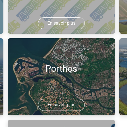
En savoir plus
HyTrucks vise à mettre en service, d'ici
R
2025, 1 000 camions à hydrogène et
p
environ 25 stations à hydrogène, reliant
a
les Pays-Bas, la Belgique et l'ouest de
s
Porthos
l'Allemagne.
En savoir plus
Porthos est un ambitieux projet de
L