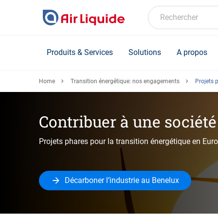
Skip
to
Rechercher
main
content
Produits & Services
Solutions
A propos
Home
Transition énergétique: nos engagements
Projets 
Contribuer à une sociét
Projets phares pour la transition énergétique en Eur
Décarboner l’industrie au Benelux