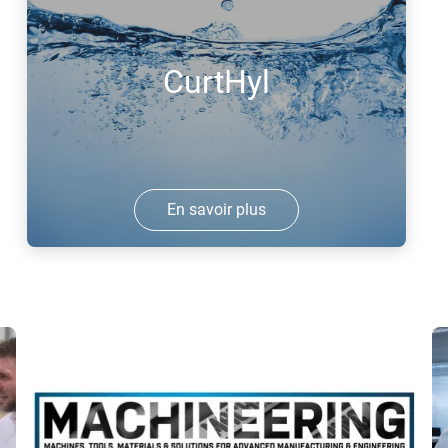
captage et de stockage du carbone
l
(CCS) auquel participent plusieurs
e
entreprises de la zone portuaire de
h
CurtHyl
Rotterdam, dont Air Liquide.
b
En savoir plus
Projet pilote de grande échelle pour une
chaîne de valeur complète d'hydrogène
renouvelable en Europe