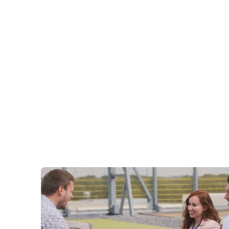
chaîne de valeur transfrontalière en
matière de captage et de stockage du
carbone (CCS).