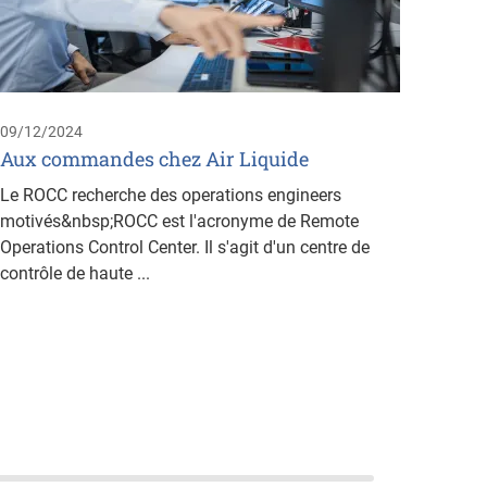
parco
»
German
Liquid
09/12/2024
Bruxel
Aux commandes chez Air Liquide
du dép
Le ROCC recherche des operations engineers
motivés&nbsp;ROCC est l'acronyme de Remote
Operations Control Center. Il s'agit d'un centre de
contrôle de haute ...