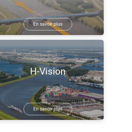
En savoir plus
H2ine est un consortium visant à
rogressivement remplacer le diesel
ctuellement utilisé pour la navigation
ur le Rhin par de l'hydrogène.
H-Vision
En savoir plus
’objectif de H-Vision est de remplacer