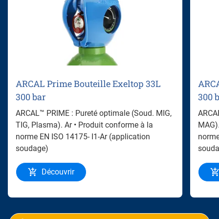
ARCAL Prime Bouteille Exeltop 33L
ARCA
300 bar
300 
ARCAL™ PRIME : Pureté optimale (Soud. MIG,
ARCAL
TIG, Plasma). Ar • Produit conforme à la
MAG).
norme EN ISO 14175- I1-Ar (application
norme
soudage)
souda
Découvrir