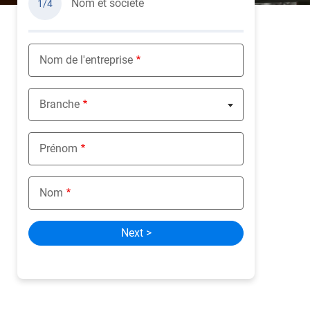
Nom et société
1/4
Nom de l'entreprise
Branche
Nothing selected
Prénom
Nom