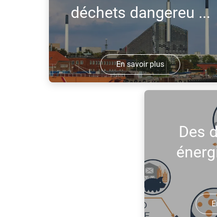
déchets dangereu ...
En savoir plus
L'oxygène est ajouté dans l'industrie
pendant la combustion lorsque des
températures de combustion plus
Des d
élevées sont souhaitées.
énergi
E