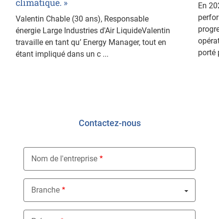
climatique. »
En 202
perfor
Valentin Chable (30 ans), Responsable
progr
énergie Large Industries d'Air LiquideValentin
opérat
travaille en tant qu’ Energy Manager, tout en
porté p
étant impliqué dans un c ...
Contactez-nous
Nom de l'entreprise
Branche
Nothing selected