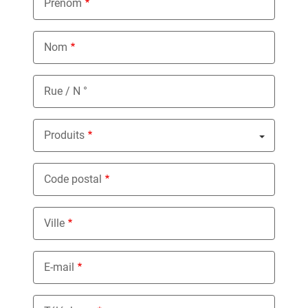
Prénom
Nom
Rue / N °
Produits
Nothing selected
Code postal
Ville
E-mail