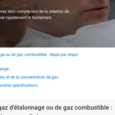
vez tenir compte lors de la création de
rer rapidement et facilement.
age ou de gaz combustible : étape par étape
lange
eur et de la concentration de gaz
d'autres spécifications
 gaz d'étalonnage ou de gaz combustible :