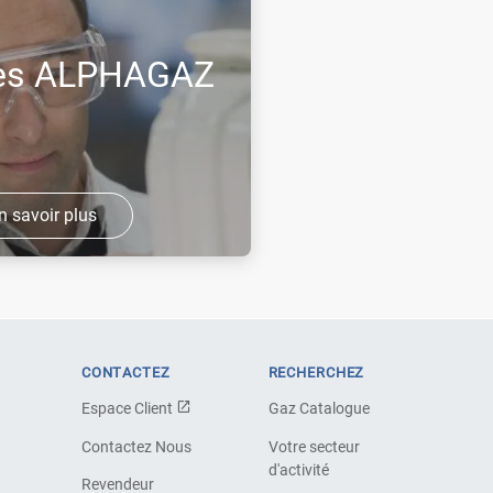
es ALPHAGAZ
n savoir plus
marque haut de
plications
ose une gamme
d'utilisation.
CONTACTEZ
RECHERCHEZ
Espace Client
Gaz Catalogue
Contactez Nous
Votre secteur
d'activité
Revendeur