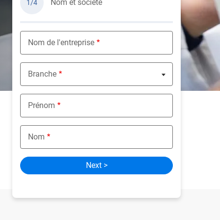
Nom et société
1/4
Nom de l'entreprise
Branche
Nothing selected
Prénom
Nom