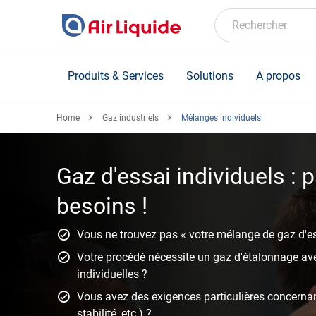
Skip
to
Rechercher
main
content
Produits & Services
Solutions
A propos
Home
Gaz industriels
Mélanges individuels
Gaz d'essai individuels : 
besoins !
Vous ne trouvez pas « votre mélange de gaz d'es
Votre procédé nécessite un gaz d'étalonnage av
individuelles ?
Vous avez des exigences particulières concernan
stabilité, etc.) ?