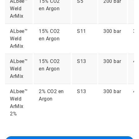
ALbee™
15% CO2
S5
200 bar
1 
Weld
en Argon
ArMix
ALbee™
15% CO2
S11
300 bar
3,
Weld
en Argon
ArMix
ALbee™
15% CO2
S13
300 bar
4,
Weld
en Argon
ArMix
ALbee™
2% CO2 en
S13
300 bar
4 
Weld
Argon
ArMix
2%