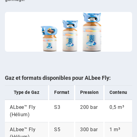
Gaz et formats disponibles pour ALbee Fly:
Type de Gaz
Format
Pression
Contenu
ALbee™ Fly
S3
200 bar
0,5 m³
(Hélium)
ALbee™ Fly
S5
300 bar
1 m³
(Hélium)