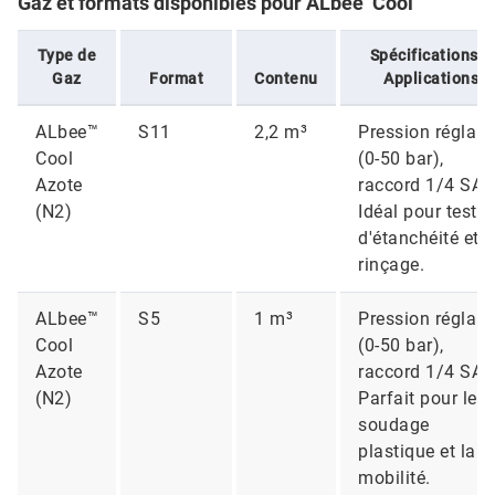
Gaz et formats disponibles pour ALbee Cool
Type de
Spécifications &
Gaz
Format
Contenu
Applications
ALbee™
S11
2,2 m³
Pression réglabl
Cool
(0-50 bar),
Azote
raccord 1/4 SAE
(N2)
Idéal pour tests
d'étanchéité et
rinçage.
ALbee™
S5
1 m³
Pression réglabl
Cool
(0-50 bar),
Azote
raccord 1/4 SAE
(N2)
Parfait pour le
soudage
plastique et la
mobilité.