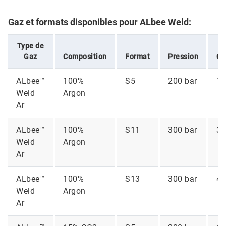
Gaz et formats disponibles pour ALbee Weld:
Type de
Gaz
Composition
Format
Pression
Co
ALbee™
100%
S5
200 bar
1 
Weld
Argon
Ar
ALbee™
100%
S11
300 bar
3,
Weld
Argon
Ar
ALbee™
100%
S13
300 bar
4,
Weld
Argon
Ar