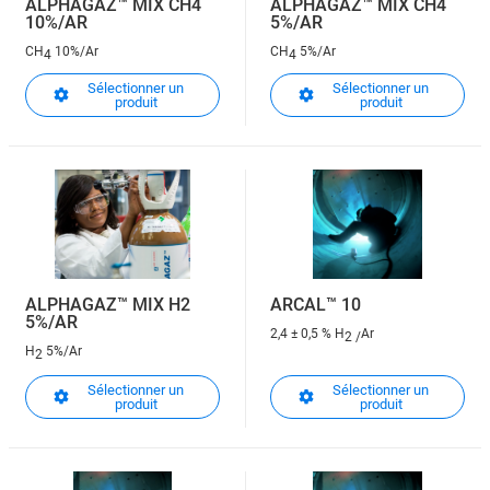
ALPHAGAZ™ MIX CH4
ALPHAGAZ™ MIX CH4
10%/AR
5%/AR
CH
10%/Ar
CH
5%/Ar
4
4
Sélectionner un
Sélectionner un
produit
produit
ALPHAGAZ™ MIX H2
ARCAL™ 10
5%/AR
2,4 ± 0,5 % H
Ar
2 /
H
5%/Ar
2
Sélectionner un
Sélectionner un
produit
produit