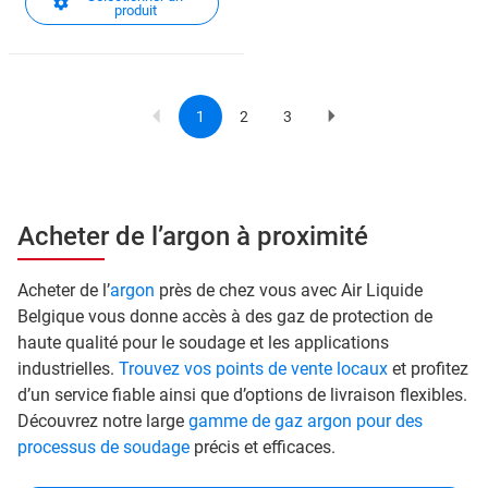
produit
1
2
3
Current
Page
Page
Next
Pagination
page
page
Acheter de l’argon à proximité
Acheter de l’
argon
près de chez vous avec Air Liquide
Belgique vous donne accès à des gaz de protection de
haute qualité pour le soudage et les applications
industrielles.
Trouvez vos points de vente locaux
et profitez
d’un service fiable ainsi que d’options de livraison flexibles.
Découvrez notre large
gamme de gaz argon pour des
processus de soudage
précis et efficaces.