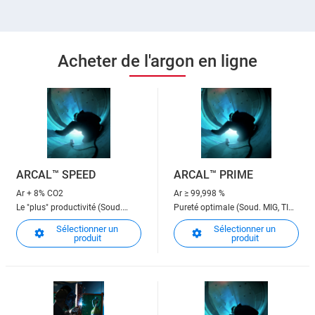
Acheter de l'argon en ligne
ARCAL™ SPEED
ARCAL™ PRIME
Ar + 8% CO2
Ar
≥ 99,998 %
Le "plus" productivité (Soud.
Pureté optimale (Soud. MIG, TIG,
MAG)
Plasma)
Sélectionner un
Sélectionner un
produit
produit