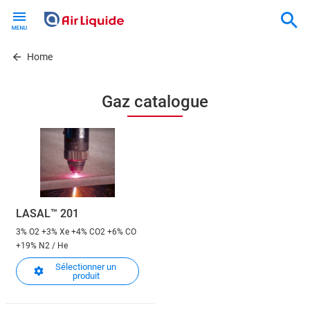
Skip
to
main
content
Home
Gaz catalogue
LASAL™ 201
3% O2 +3% Xe +4% CO2 +6% CO
+19% N2 / He
Sélectionner un
produit