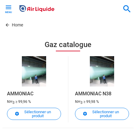
Skip
to
main
content
Home
Gaz catalogue
AMMONIAC
AMMONIAC N38
NH
≥ 99,96 %
NH
≥ 99,98 %
3
3
Sélectionner un
Sélectionner un
produit
produit