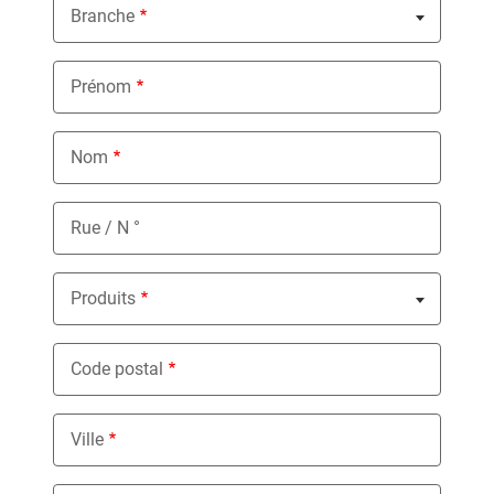
Branche
Nothing selected
Prénom
Nom
Rue / N °
Produits
Nothing selected
Code postal
Ville