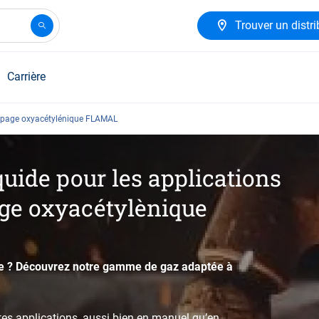
Trouver un distri
Carrière
upage oxyacétylénique FLAMAL
uide pour les applications
ge oxyacétylènique
me ? Découvrez notre gamme de gaz adaptée à
tes applications, aussi bien en manuel qu’en