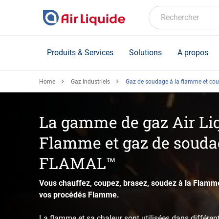
Skip
to
Rechercher
main
content
Produits & Services
Solutions
A propos
Home
Gaz industriels
Gaz de soudage à la flamme et co
La gamme de gaz Air Liq
Flamme et gaz de souda
FLAMAL™
Vous chauffez, coupez, brasez, soudez à la Flam
vos procédés Flamme.
La flamme et sa chaleur sont utilisées dans différen