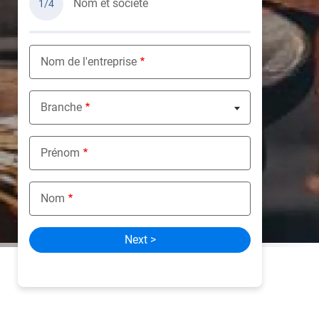
Nom et société
1/4
Nom de l'entreprise
Branche
Nothing selected
Prénom
Nom