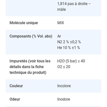
1,814 pas à droite –
mâle
Molécule unique
MIX
Composants (% Vol. abs)
Ar
N2 2 % ±0,2 %
He 10 % ±1 %
Impuretés (voir tous les
H2O (5 bar) ≤ 40
détails dans la fiche
O2 ≤ 20
technique du produit)
Couleur
Incolore
Odeur
Inodore