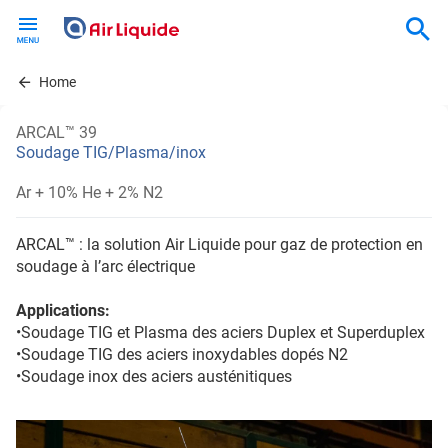
Skip
to
main
content
Home
ARCAL™ 39
Soudage TIG/Plasma/inox
Ar + 10% He + 2% N2
ARCAL™ : la solution Air Liquide pour gaz de protection en
soudage à l’arc électrique
Applications:
•Soudage TIG et Plasma des aciers Duplex et Superduplex
•Soudage TIG des aciers inoxydables dopés N2
•Soudage inox des aciers austénitiques