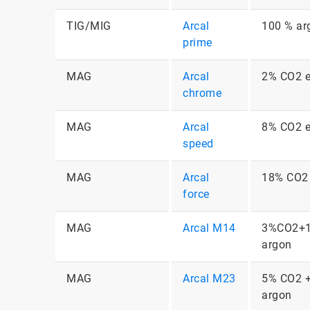
TIG/MIG
Arcal
100 % ar
prime
MAG
Arcal
2% CO2 e
chrome
MAG
Arcal
8% CO2 e
speed
MAG
Arcal
18% CO2 
force
MAG
Arcal M14
3%CO2+1
argon
MAG
Arcal M23
5% CO2 +
argon