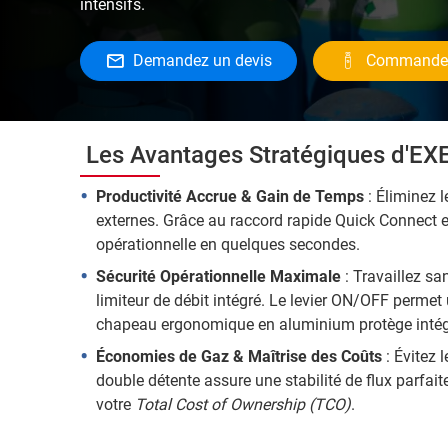
intensifs.
Demandez un devis
Commandez
Les Avantages Stratégiques d'EXE
Productivité Accrue & Gain de Temps
: Éliminez l
externes. Grâce au raccord rapide Quick Connect et
opérationnelle en quelques secondes.
Sécurité Opérationnelle Maximale
: Travaillez s
limiteur de débit intégré. Le levier ON/OFF permet 
chapeau ergonomique en aluminium protège intégra
Économies de Gaz & Maîtrise des Coûts
: Évitez 
double détente assure une stabilité de flux parfaite
votre
Total Cost of Ownership (TCO)
.