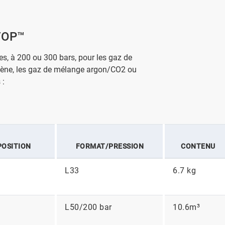
LTOP™
res, à 200 ou 300 bars, pour les gaz de
lène, les gaz de mélange argon/CO2 ou
 :
OSITION
FORMAT/PRESSION
CONTENU
L33
6.7 kg
L50/200 bar
10.6m³