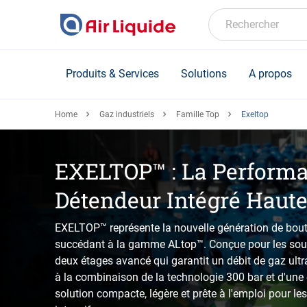
Skip
to
Rechercher
main
content
Produits & Services
Solutions
A propos
Home
Gaz industriels
Famille Top
Exeltop
EXELTOP™ : La Perform
Détendeur Intégré Haute
EXELTOP™ représente la nouvelle génération de boutei
succédant à la gamme ALtop™. Conçue pour les soude
deux étages avancé qui garantit un débit de gaz ultra
à la combinaison de la technologie 300 bar et d'un
solution compacte, légère et prête à l'emploi pour le