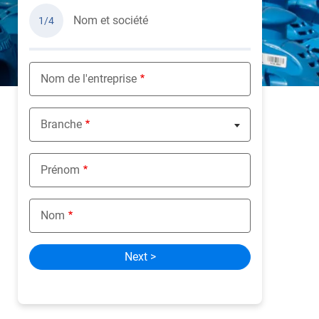
Nom et société
1/4
Nom de l'entreprise
Branche
Nothing selected
Prénom
Nom