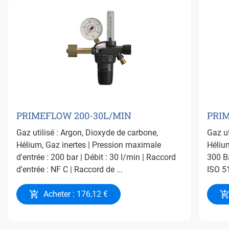
PRIMEFLOW 200-30L/MIN
PRIM
Gaz utilisé : Argon, Dioxyde de carbone,
Gaz ut
Hélium, Gaz inertes | Pression maximale
Hélium
d'entrée : 200 bar | Débit : 30 l/min | Raccord
300 Ba
d'entrée : NF C | Raccord de ...
ISO 51
Acheter : 176,12 €