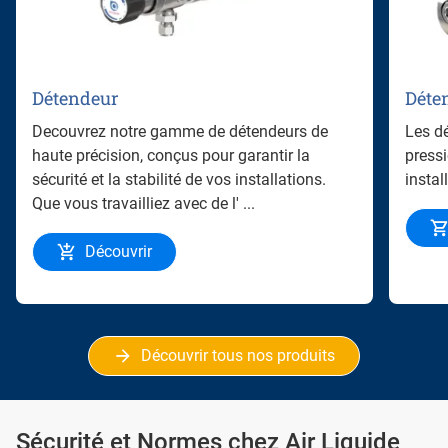
Détendeur
Déte
Decouvrez notre gamme de détendeurs de
Les dé
haute précision, conçus pour garantir la
pressi
sécurité et la stabilité de vos installations.
insta
Que vous travailliez avec de l' ...
Découvrir
Découvrir tous nos produits
Sécurité et Normes chez Air Liquide