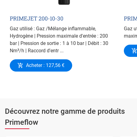
PRIMEJET 200-10-30
PRIM
Gaz utilisé : Gaz /Mélange inflammable,
Gaz ut
Hydrogène | Pression maximale d'entrée : 200
maxima
bar | Pression de sortie : 1 à 10 bar | Débit : 30
Nm³/h | Raccord d'entr ...
Acheter : 127,56 €
Découvrez notre gamme de produits
Primeflow