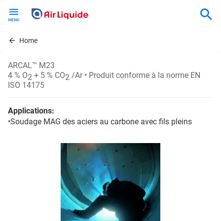
Skip
to
main
content
Home
ARCAL™ M23
4 % O
+ 5 % CO
/Ar
• Produit conforme à la norme EN
2
2
ISO 14175
Applications:
•Soudage MAG des aciers au carbone avec fils pleins