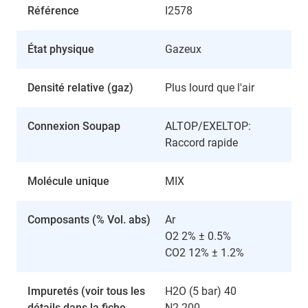
Référence
I2578
État physique
Gazeux
Densité relative (gaz)
Plus lourd que l'air
Connexion Soupap
ALTOP/EXELTOP:
Raccord rapide
Molécule unique
MIX
Composants (% Vol. abs)
Ar
O2 2% ± 0.5%
CO2 12% ± 1.2%
Impuretés (voir tous les
H2O (5 bar) 40
détails dans la fiche
N2 200