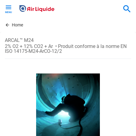
Skip
to
main
content
Home
ARCAL™ M24
2% O2 + 12% CO2 + Ar
• Produit conforme à la norme EN
ISO 14175-M24-ArCO-12/2