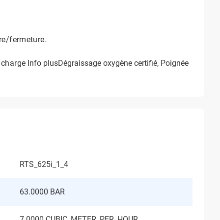
re/fermeture.
 charge
Info plusDégraissage oxygène certifié, Poignée
RTS_625i_1_4
63.0000 BAR
7.0000 CUBIC_METER_PER_HOUR