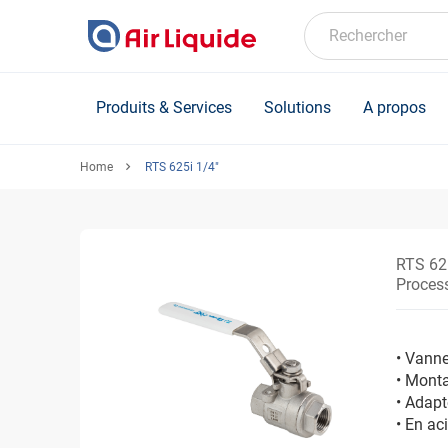
Skip
to
Rechercher
main
content
Produits & Services
Solutions
A propos
Home
RTS 625i 1/4"
RTS 62
Process
• Vanne
• Monta
• Adapt
• En ac