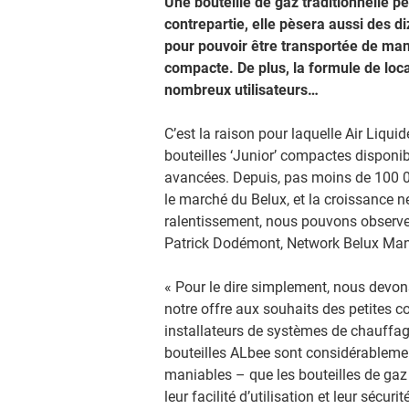
Une bouteille de gaz traditionnelle pe
contrepartie, elle pèsera aussi des d
pour pouvoir être transportée de ma
compacte. De plus, la formule de loca
nombreux utilisateurs…
C’est la raison pour laquelle Air Liqu
bouteilles ‘Junior’ compactes disponib
avancées. Depuis, pas moins de 100 00
le marché du Belux, et la croissance ne
ralentissement, nous pouvons observer
Patrick Dodémont, Network Belux Man
« Pour le dire simplement, nous devo
notre offre aux souhaits des petites
installateurs de systèmes de chauffage
bouteilles ALbee sont considérablemen
maniables – que les bouteilles de gaz t
leur facilité d’utilisation et leur sécur