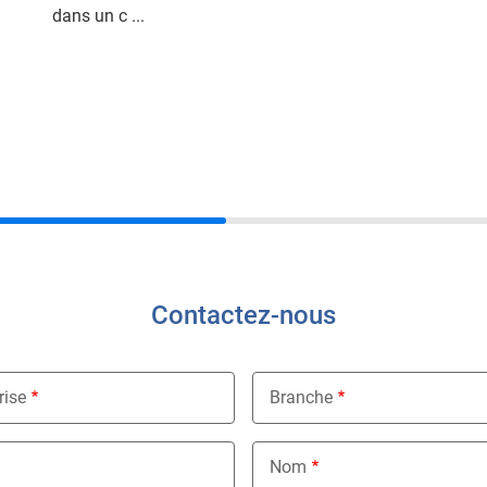
dans un c ...
Contactez-nous
rise
Branche
Nothing selected
Nom