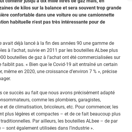
ut contenir jusqu’à dix mille litres de gaz mais, en
izaines de kilos sur la balance et sera souvent trop grande
nière confortable dans une voiture ou une camionnette
tion habituelle n'est pas très intéressante pour de
ide avait déjà lancé à la fin des années 90 une gamme de
les à l’achat, suivie en 2011 par les bouteilles ALbee plus
0 bouteilles de gaz à l’achat ont été commercialisées sur
 faiblit pas. « Bien que le Covid-19 ait entraîné un certain
, même en 2020, une croissance d’environ 7 % », précise
ager.
ns ce succès au fait que nous avons précisément adapté
 consommateurs, comme les plombiers, garagistes,
 et de climatisation, bricoleurs, etc. Pour commencer, les
t plus légères et compactes – et de ce fait beaucoup plus
raditionnelles. Par ailleurs, les bouteilles ALbee – de par
ité – sont également utilisées dans l’industrie ».