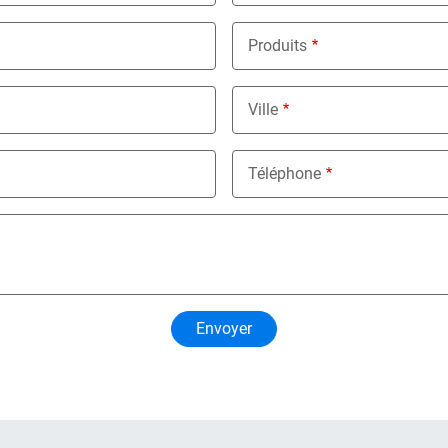
Produits
Nothing selected
Ville
Téléphone