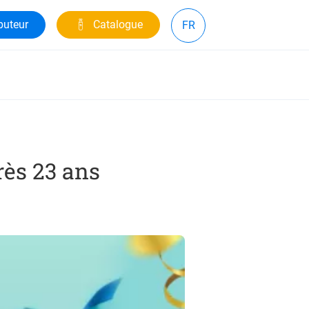
buteur
Catalogue
FR
rès 23 ans