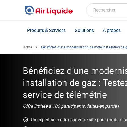
Skip
to
Rechercher
main
content
Produits & Services
Solutions
A propos
Home
Bénéficiez d’une modernisation de votre installation de 
Bénéficiez d’une modernis
installation de gaz : Test
service de télémétrie
Offre limitée à 100 participants, faites-en partie !
Un expert se rendra sur votre site pour modernise