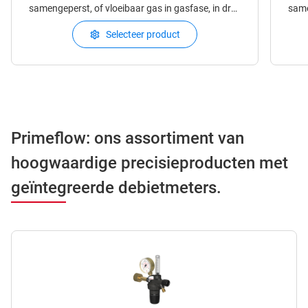
samengeperst, of vloeibaar gas in gasfase, in druk
same
te verlagen. Reduceerventielen zijn in staat om de
te verlagen. Redu
Selecteer product
druk nauwkeurig te regelen en stabiel te houden
dru
aan de uitlaatzijde van de regelaar. Deze kunnen
aan
gemonteerd wo
Primeflow: ons assortiment van
hoogwaardige precisieproducten met
geïntegreerde debietmeters.