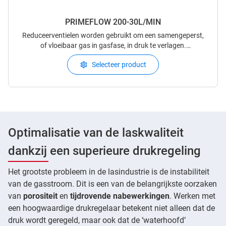
PRIMEFLOW 200-30L/MIN
Reduceerventielen worden gebruikt om een samengeperst,
of vloeibaar gas in gasfase, in druk te verlagen.
Reduceerventielen zijn in staat om de druk nauwkeurig te
Selecteer product
regelen en stabiel te houden aan de uitlaatzijde van de
regelaar. Deze kunnen gemonteerd wo
Optimalisatie van de laskwaliteit
dankzij een superieure drukregeling
Het grootste probleem in de lasindustrie is de instabiliteit
van de gasstroom. Dit is een van de belangrijkste oorzaken
van
porositeit
en
tijdrovende nabewerkingen
. Werken met
een hoogwaardige drukregelaar betekent niet alleen dat de
druk wordt geregeld, maar ook dat de ‘waterhoofd’