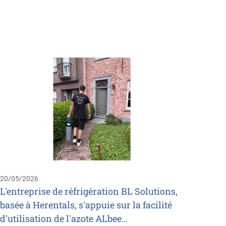
11/05/
Nijhu
s'ass
Ozone
Nijhuis
Saur, e
commer
20/05/2026
Ozone 
L'entreprise de réfrigération BL Solutions,
basée à Herentals, s'appuie sur la facilité
d'utilisation de l'azote ALbee…