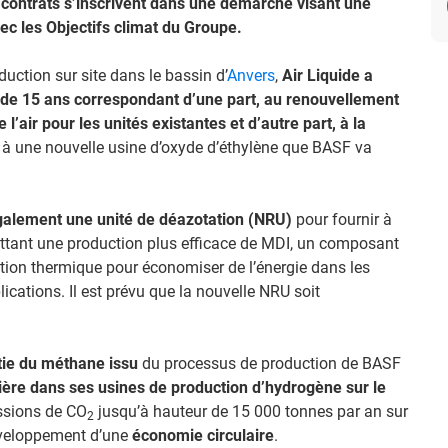
 contrats s’inscrivent dans une démarche visant une
ec les Objectifs climat du Groupe.
uction sur site dans le bassin d’
Anvers
,
Air Liquide a
 de 15 ans correspondant d’une part, au renouvellement
l’air pour les unités existantes et d’autre part, à la
à une nouvelle usine d’oxyde d’éthylène que BASF va
 également une unité de déazotation (NRU)
pour fournir à
tant une production plus efficace de MDI, un composant
ation thermique pour économiser de l’énergie dans les
ications. Il est prévu que la nouvelle NRU soit
tie du méthane issu
du processus de production de BASF
ère dans ses usines de production d’hydrogène sur le
issions de CO
jusqu’à hauteur de 15 000 tonnes par an sur
2
développement d’une
économie circulaire
.