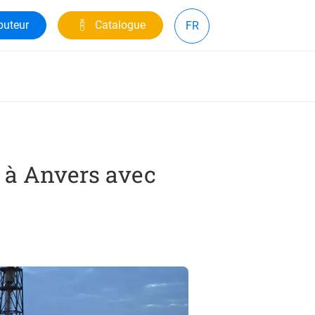
buteur
Catalogue
FR
F à Anvers avec