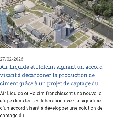
09/02/
Comma
direc
catal
Chez A
vous si
habitu
27/02/2026
large 
Air Liquide et Holcim signent un accord
visant à décarboner la production de
ciment grâce à un projet de captage du…
Air Liquide et Holcim franchissent une nouvelle
étape dans leur collaboration avec la signature
d’un accord visant à développer une solution de
captage du ...