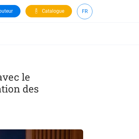
buteur
Catalogue
FR
avec le
tion des