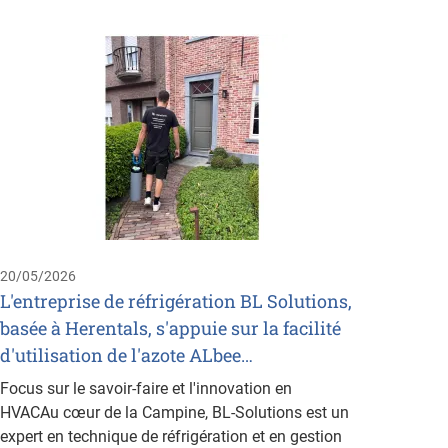
11/05/
Nijhu
s'ass
Ozone
Nijhuis
Saur, e
commer
20/05/2026
Ozone 
L'entreprise de réfrigération BL Solutions,
basée à Herentals, s'appuie sur la facilité
d'utilisation de l'azote ALbee…
Focus sur le savoir-faire et l'innovation en
HVACAu cœur de la Campine, BL-Solutions est un
expert en technique de réfrigération et en gestion