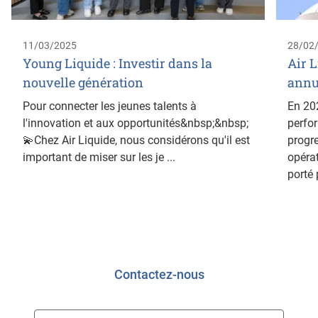
11/03/2025
28/02
Young Liquide : Investir dans la
Air L
nouvelle génération
annu
Pour connecter les jeunes talents à
En 202
l'innovation et aux opportunités&nbsp;&nbsp;
perfor
💫Chez Air Liquide, nous considérons qu'il est
progr
important de miser sur les je ...
opérat
porté p
Contactez-nous