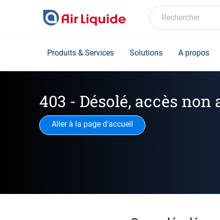
Skip
to
Rechercher
main
content
Produits & Services
Solutions
A propos
403 - Désolé, accès non 
Aller à la page d'accueil