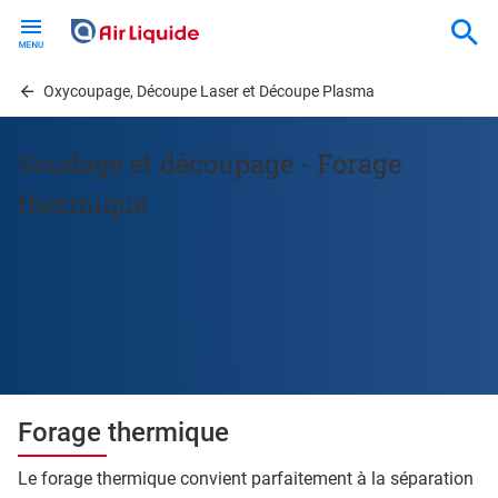
Skip
to
main
content
Oxycoupage, Découpe Laser et Découpe Plasma
Soudage et découpage - Forage
thermique
Forage thermique
Le forage thermique convient parfaitement à la séparation