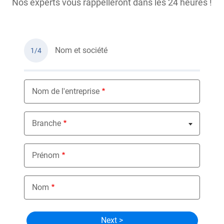
Nos experts vous rappelleront dans les 24 heures !
Nom et société
1/4
Nom de l'entreprise
Branche
Nothing selected
Prénom
Nom