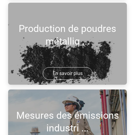
Production de poudres
métalliq ...
En savoir plus
Mesures des émissions
industri ...