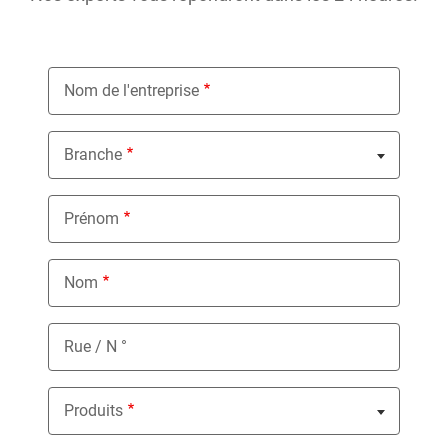
Nom de l'entreprise
Branche
Nothing selected
Prénom
Nom
Rue / N °
Produits
Nothing selected