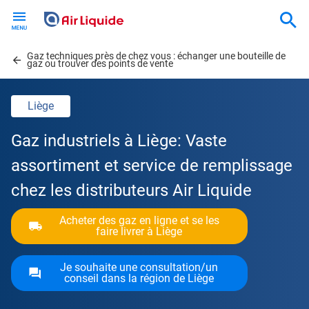
Skip
to
main
Gaz techniques près de chez vous : échanger une bouteille de
content
gaz ou trouver des points de vente
Liège
Gaz industriels à Liège: Vaste
assortiment et service de remplissage
chez les distributeurs Air Liquide
Acheter des gaz en ligne et se les
faire livrer à Liège
Je souhaite une consultation/un
conseil dans la région de Liège