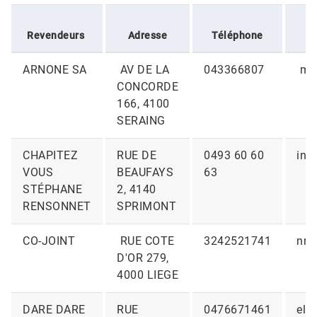
Revendeurs
Adresse
Téléphone
ARNONE SA
AV DE LA
043366807
mag
CONCORDE
166, 4100
SERAING
CHAPITEZ
RUE DE
0493 60 60
inf
VOUS
BEAUFAYS
63
STÉPHANE
2, 4140
RENSONNET
SPRIMONT
CO-JOINT
RUE COTE
3242521741
nre
D'OR 279,
4000 LIEGE
DARE DARE
RUE
0476671461
eli