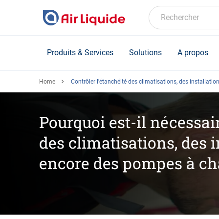
Skip
to
Rechercher
main
content
Produits & Services
Solutions
A propos
Home
Contrôler l'étanchéité des climatisations, des installati
Pourquoi est-il nécessair
des climatisations, des i
encore des pompes à ch