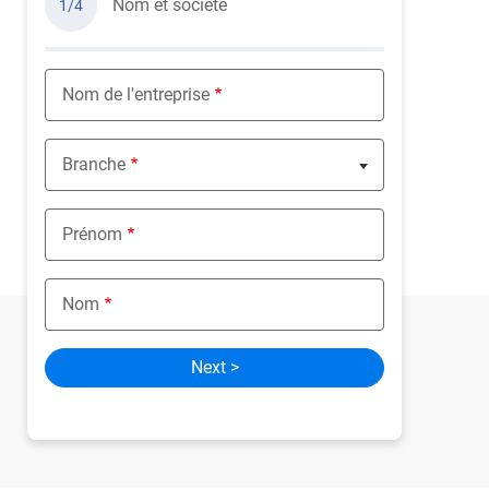
Nom et société
1/4
Nom de l'entreprise
Branche
Nothing selected
Prénom
Nom