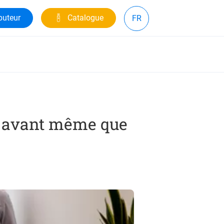
buteur
Catalogue
FR
es avant même que