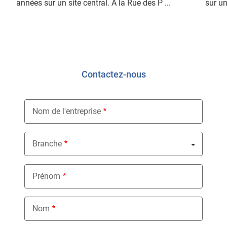
années sur un site central. À la Rue des P ...
sur un
Contactez-nous
Nom de l'entreprise
Branche
Nothing selected
Prénom
Nom