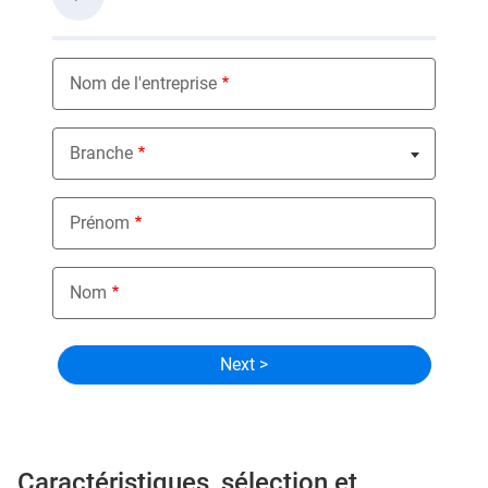
Nom de l'entreprise
Branche
Nothing selected
Prénom
Nom
Caractéristiques, sélection et