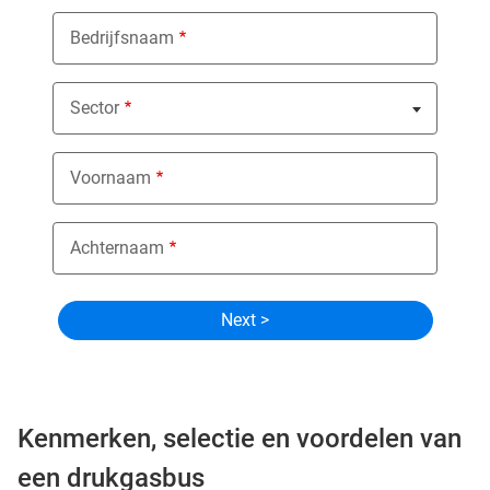
Bedrijfsnaam
Sector
Nothing selected
Voornaam
Achternaam
Kenmerken, selectie en voordelen van
een drukgasbus