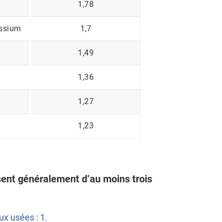
1,78
ssium
1,7
1,49
1,36
1,27
1,23
sent généralement d’au moins trois
x usées : 1.