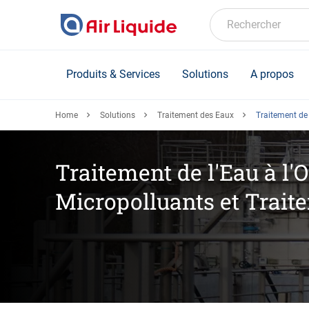
Skip
to
Rechercher
main
content
Produits & Services
Solutions
A propos
Home
Solutions
Traitement des Eaux
Traitement de 
Traitement de l'Eau à l'
Micropolluants et Traite