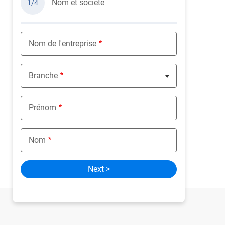
Nom et société
1/4
Nom de l'entreprise
Branche
Nothing selected
Prénom
Nom