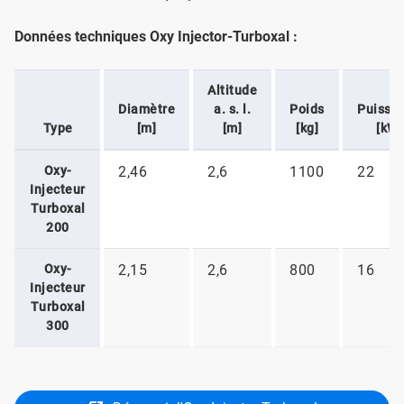
Données techniques Oxy Injector-Turboxal :
Altitude
Diamètre
a. s. l.
Poids
Puissa
Type
[m]
[m]
[kg]
[kW]
Oxy-
2,46
2,6
1100
22
Injecteur
Turboxal
200
Oxy-
2,15
2,6
800
16
Injecteur
Turboxal
300