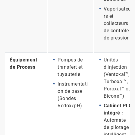
Vaporisateu
rs et
collecteurs
de contrôle
de pression
Équipement
Pompes de
Unités
de Process
transfert et
d'injection
tuyauterie
(Ventoxal™,
Turboxal™,
Instrumentati
Poroxal™ ou
on de base
Bicone™)
(Sondes
Redox/pH)
Cabinet PLC
intégré :
Automate
de pilotage
intelligent