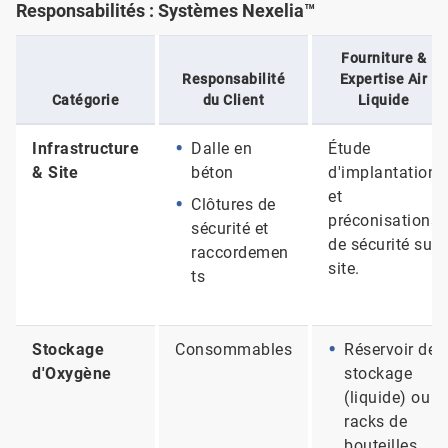
Responsabilités : Systèmes Nexelia™
Fourniture &
Responsabilité
Expertise Air
Catégorie
du Client
Liquide
Infrastructure
Dalle en
Étude
& Site
béton
d'implantation
et
Clôtures de
préconisations
sécurité et
de sécurité sur
raccordemen
site.
ts
Stockage
Consommables
Réservoir de
d'Oxygène
stockage
(liquide) ou
racks de
bouteilles