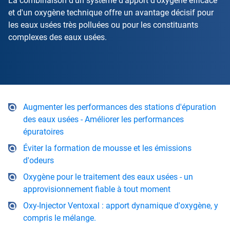
La combinaison d'un système d'apport d'oxygène efficace
et d'un oxygène technique offre un avantage décisif pour
les eaux usées très polluées ou pour les constituants
complexes des eaux usées.
Augmenter les performances des stations d'épuration
des eaux usées - Améliorer les performances
épuratoires
Éviter la formation de mousse et les émissions
d'odeurs
Oxygène pour le traitement des eaux usées - un
approvisionnement fiable à tout moment
Oxy-Injector Ventoxal : apport dynamique d'oxygène, y
compris le mélange.